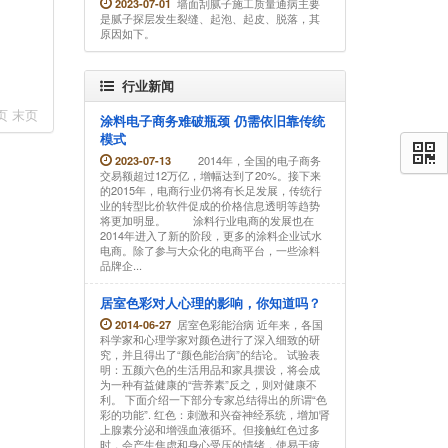
墙面刮腻子施工质量通病主要
2023-07-01
是腻子探层发生裂缝、起泡、起皮、脱落，其
原因如下。
行业新闻
页 末页
涂料电子商务难破瓶颈 仍需依旧靠传统
模式
2014年，全国的电子商务
2023-07-13
交易额超过12万亿，增幅达到了20%。接下来
的2015年，电商行业仍将有长足发展，传统行
业的转型比价软件促成的价格信息透明等趋势
将更加明显。 涂料行业电商的发展也在
2014年进入了新的阶段，更多的涂料企业试水
电商。除了参与大众化的电商平台，一些涂料
品牌企...
居室色彩对人心理的影响，你知道吗？
居室色彩能治病 近年来，各国
2014-06-27
科学家和心理学家对颜色进行了深入细致的研
究，并且得出了“颜色能治病”的结论。 试验表
明：五颜六色的生活用品和家具摆设，将会成
为一种有益健康的“营养素”反之，则对健康不
利。 下面介绍一下部分专家总结得出的所谓“色
彩的功能”. 红色：刺激和兴奋神经系统，增加肾
上腺素分泌和增强血液循环。但接触红色过多
时，会产生焦虑和身心受压的情绪，使易于疲